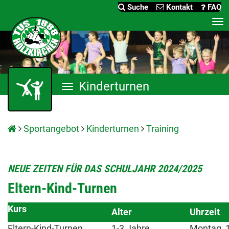
Suche
Kontakt
FAQ
Me
an
Kinderturnen
Menü
anzeigen
Sportangebot
Kinderturnen
Training
NEUE ZEITEN FÜR DAS SCHULJAHR 2024/2025
Eltern-Kind-Turnen
Kurs
Alter
Uhrzeit
Eltern-Kind-Turnen
1-3 Jahre
Montag, 1