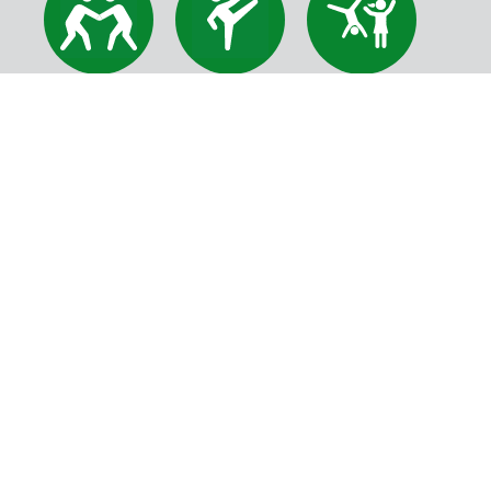
Judo
Karate
Kinderturnen
Leichtathlethik
Schach
Skialpin
Tanzen
Tischtennis
Volleyball