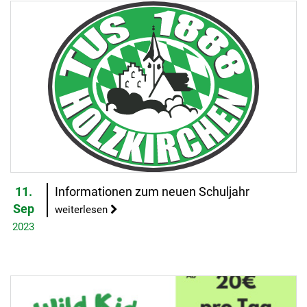
11.
Informationen zum neuen Schuljahr
Sep
weiterlesen
2023