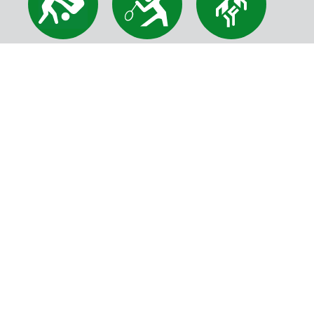
Aikido
Badminton
Basketball
Einrad
Feriencamps
Fitness
Fußball
Gerätturnen
Jazzdance