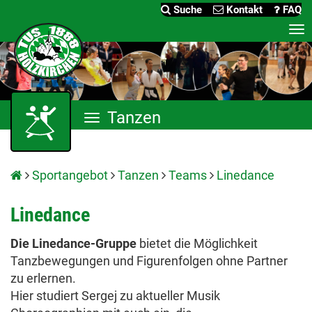
Suche
Kontakt
FAQ
Me
an
Tanzen
Menü
anzeigen
Sportangebot
Tanzen
Teams
Linedance
Linedance
Die Linedance-Gruppe
bietet die Möglichkeit
Tanzbewegungen und Figurenfolgen ohne Partner
zu erlernen.
Hier studiert Sergej zu aktueller Musik