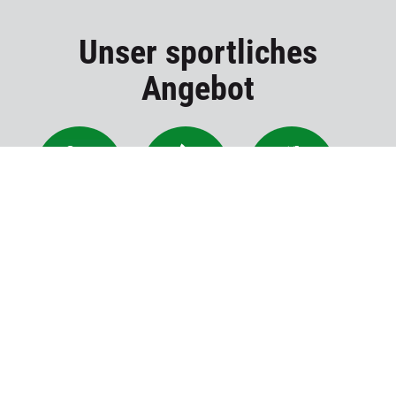
Unser sportliches
Angebot
Aikido
Badminton
Basketball
Einrad
Feriencamps
Fitness