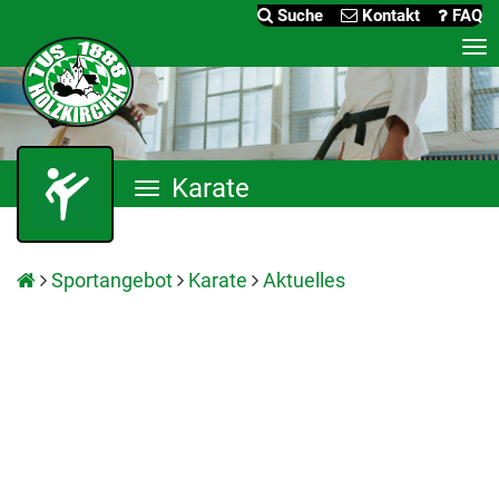
Suche
Kontakt
FAQ
Me
an
Karate
Menü
anzeigen
Sportangebot
Karate
Aktuelles