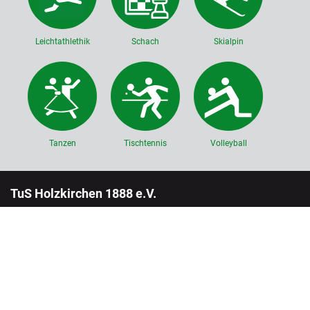
Leichtathlethik
Schach
Skialpin
Tanzen
Tischtennis
Volleyball
TuS Holzkirchen 1888 e.V.
Roggersdorferstr. 32
83607 Holzkirchen
Tel.
08024 / 93375
vorstand@tus-holzkirchen.de