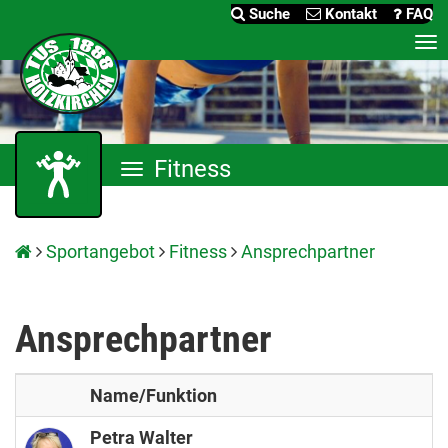
Suche
Kontakt
FAQ
Me
an
Fitness
Menü
anzeigen
Sportangebot
Fitness
Ansprechpartner
Ansprechpartner
Name/Funktion
Petra Walter