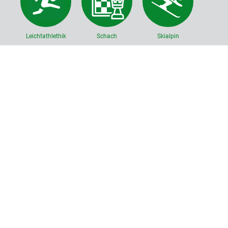
Leichtathlethik
Schach
Skialpin
Tanzen
Tischtennis
Volleyball
TuS Holzkirchen 1888 e.V.
Roggersdorferstr. 32
83607 Holzkirchen
Tel.
08024 / 93375
vorstand@tus-holzkirchen.de